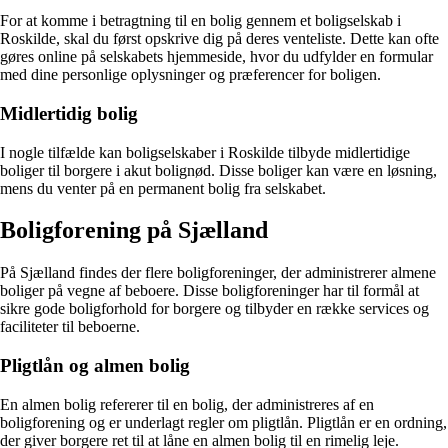
For at komme i betragtning til en bolig gennem et boligselskab i
Roskilde, skal du først opskrive dig på deres venteliste. Dette kan ofte
gøres online på selskabets hjemmeside, hvor du udfylder en formular
med dine personlige oplysninger og præferencer for boligen.
Midlertidig bolig
I nogle tilfælde kan boligselskaber i Roskilde tilbyde midlertidige
boliger til borgere i akut bolignød. Disse boliger kan være en løsning,
mens du venter på en permanent bolig fra selskabet.
Boligforening på Sjælland
På Sjælland findes der flere boligforeninger, der administrerer almene
boliger på vegne af beboere. Disse boligforeninger har til formål at
sikre gode boligforhold for borgere og tilbyder en række services og
faciliteter til beboerne.
Pligtlån og almen bolig
En almen bolig refererer til en bolig, der administreres af en
boligforening og er underlagt regler om pligtlån. Pligtlån er en ordning,
der giver borgere ret til at låne en almen bolig til en rimelig leje.