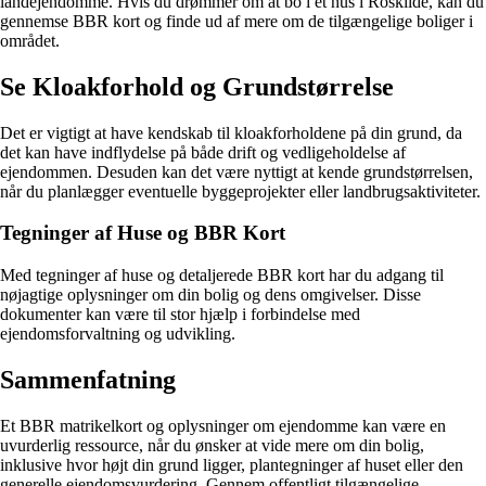
landejendomme. Hvis du drømmer om at bo i et hus i Roskilde, kan du
gennemse BBR kort og finde ud af mere om de tilgængelige boliger i
området.
Se Kloakforhold og Grundstørrelse
Det er vigtigt at have kendskab til kloakforholdene på din grund, da
det kan have indflydelse på både drift og vedligeholdelse af
ejendommen. Desuden kan det være nyttigt at kende grundstørrelsen,
når du planlægger eventuelle byggeprojekter eller landbrugsaktiviteter.
Tegninger af Huse og BBR Kort
Med tegninger af huse og detaljerede BBR kort har du adgang til
nøjagtige oplysninger om din bolig og dens omgivelser. Disse
dokumenter kan være til stor hjælp i forbindelse med
ejendomsforvaltning og udvikling.
Sammenfatning
Et BBR matrikelkort og oplysninger om ejendomme kan være en
uvurderlig ressource, når du ønsker at vide mere om din bolig,
inklusive hvor højt din grund ligger, plantegninger af huset eller den
generelle ejendomsvurdering. Gennem offentligt tilgængelige