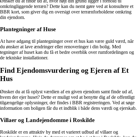
Ønsker du at finde ud af, hvor højt din grund ligger i forhold til
omkringliggende terræn? Dette kan du nemt gøre ved at konsultere et
BBR kort, som giver dig en oversigt over terrænforholdene omkring
din ejendom.
Plantegninger af Huse
At have adgang til plantegninger over et hus kan være guld værd, når
du ønsker at lave ændringer eller renoveringer i din bolig. Med
tegninger af huset kan du få et bedre overblik over rumfordelingen og
de tekniske installationer.
Find Ejendomsvurdering og Ejeren af Et
Hus
Ønsker du at få oplyst værdien af en given ejendom samt finde ud af,
hvem der ejer huset? Dette er muligt ved at benytte dig af de offentligt
tilgængelige oplysninger, der findes i BBR registreringen. Ved at søge
information om boligen får du et indblik i både dens værdi og ejerskab.
Villaer og Landejendomme i Roskilde
Roskilde er en attraktiv by med et varieret udbud af villaer og