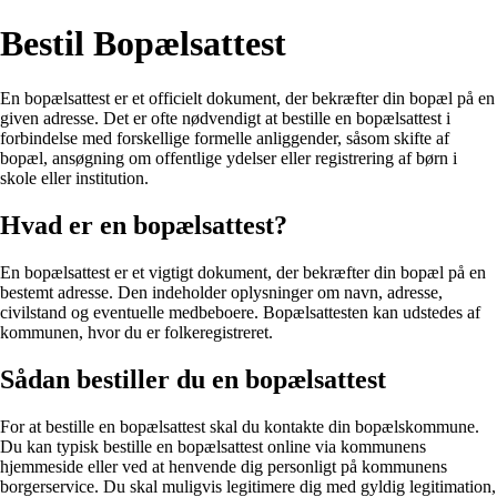
Bestil Bopælsattest
En bopælsattest er et officielt dokument, der bekræfter din bopæl på en
given adresse. Det er ofte nødvendigt at bestille en bopælsattest i
forbindelse med forskellige formelle anliggender, såsom skifte af
bopæl, ansøgning om offentlige ydelser eller registrering af børn i
skole eller institution.
Hvad er en bopælsattest?
En bopælsattest er et vigtigt dokument, der bekræfter din bopæl på en
bestemt adresse. Den indeholder oplysninger om navn, adresse,
civilstand og eventuelle medbeboere. Bopælsattesten kan udstedes af
kommunen, hvor du er folkeregistreret.
Sådan bestiller du en bopælsattest
For at bestille en bopælsattest skal du kontakte din bopælskommune.
Du kan typisk bestille en bopælsattest online via kommunens
hjemmeside eller ved at henvende dig personligt på kommunens
borgerservice. Du skal muligvis legitimere dig med gyldig legitimation,