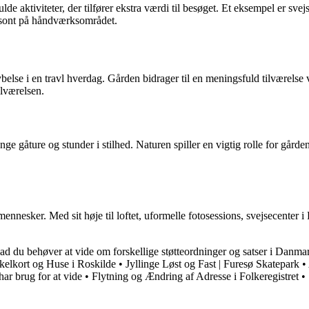
 aktiviteter, der tilfører ekstra værdi til besøget. Et eksempel er sve
isont på håndværksområdet.
lse i en travl hverdag. Gården bidrager til en meningsfuld tilværelse ve
ilværelsen.
ge gåture og stunder i stilhed. Naturen spiller en vigtig rolle for gård
nesker. Med sit høje til loftet, uformelle fotosessions, svejsecenter i
ad du behøver at vide om forskellige støtteordninger og satser i Danma
elkort og Huse i Roskilde
•
Jyllinge Løst og Fast | Furesø Skatepark
•
ar brug for at vide
•
Flytning og Ændring af Adresse i Folkeregistret
•