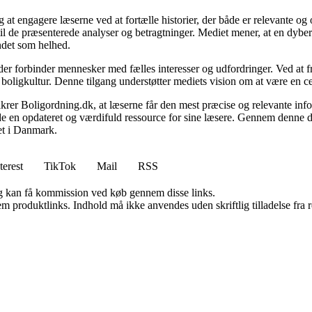
 at engagere læserne ved at fortælle historier, der både er relevante o
 til de præsenterede analyser og betragtninger. Mediet mener, at en dybe
undet som helhed.
, der forbinder mennesker med fælles interesser og udfordringer. Ved at
 boligkultur. Denne tilgang understøtter mediets vision om at være en c
 sikrer Boligordning.dk, at læserne får den mest præcise og relevante inf
yde en opdateret og værdifuld ressource for sine læsere. Gennem denne de
det i Danmark.
terest
TikTok
Mail
RSS
, og kan få kommission ved køb gennem disse links.
m produktlinks. Indhold må ikke anvendes uden skriftlig tilladelse fra r