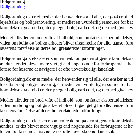
Boligordning
Boligordning
Boligordning.dk er et medie, der henvender sig til alle, der ønsker at 
lejeaftaler og boligrenovering, er mediet en uvurderlig ressource for b
komplekse dynamikker, der præger boligmarkedet, og dermed give læsern
Mediet tilbyder en bred vifte af indhold, som omfatter ekspertudtalelser
viden om bolig og boligmarkedet bliver tilgængelig for alle, uanset for
læserens forståelse af deres boligrelaterede udfordringer.
Boligordning.dk eksisterer som en reaktion på den stigende kompleksitet
ændres, er det blevet mere vigtigt end nogensinde for forbrugerne at hav
lettere for læserne at navigere i et ofte uoverskueligt landskab.
Boligordning.dk er et medie, der henvender sig til alle, der ønsker at 
lejeaftaler og boligrenovering, er mediet en uvurderlig ressource for b
komplekse dynamikker, der præger boligmarkedet, og dermed give læsern
Mediet tilbyder en bred vifte af indhold, som omfatter ekspertudtalelser
viden om bolig og boligmarkedet bliver tilgængelig for alle, uanset for
læserens forståelse af deres boligrelaterede udfordringer.
Boligordning.dk eksisterer som en reaktion på den stigende kompleksitet
ændres, er det blevet mere vigtigt end nogensinde for forbrugerne at hav
lettere for læserne at navigere i et ofte uoverskueligt landskab.