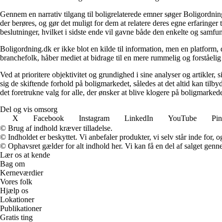
Gennem en narrativ tilgang til boligrelaterede emner søger Boligordning
der berøres, og gør det muligt for dem at relatere deres egne erfaringer
beslutninger, hvilket i sidste ende vil gavne både den enkelte og samf
Boligordning.dk er ikke blot en kilde til information, men en platform
branchefolk, håber mediet at bidrage til en mere rummelig og forståelig
Ved at prioritere objektivitet og grundighed i sine analyser og artikler,
sig de skiftende forhold på boligmarkedet, således at det altid kan tilb
det foretrukne valg for alle, der ønsker at blive klogere på boligmarke
Del og vis omsorg
X
Facebook
Instagram
LinkedIn
YouTube
Pin
© Brug af indhold kræver tilladelse.
© Indholdet er beskyttet. Vi anbefaler produkter, vi selv står inde for
© Ophavsret gælder for alt indhold her. Vi kan få en del af salget genne
Lær os at kende
Bag om
Kerneværdier
Vores folk
Hjælp os
Lokationer
Publikationer
Gratis ting