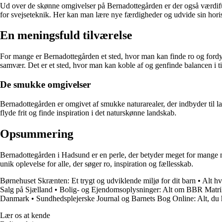
Ud over de skønne omgivelser på Bernadottegården er der også værdifulde
for svejseteknik. Her kan man lære nye færdigheder og udvide sin hor
En meningsfuld tilværelse
For mange er Bernadottegården et sted, hvor man kan finde ro og fordybe
samvær. Det er et sted, hvor man kan koble af og genfinde balancen i t
De smukke omgivelser
Bernadottegården er omgivet af smukke naturarealer, der indbyder til lan
flyde frit og finde inspiration i det naturskønne landskab.
Opsummering
Bernadottegården i Hadsund er en perle, der betyder meget for mange men
unik oplevelse for alle, der søger ro, inspiration og fællesskab.
Børnehuset Skrænten: Et trygt og udviklende miljø for dit barn
•
Alt hv
Salg på Sjælland
•
Bolig- og Ejendomsoplysninger: Alt om BBR Matrik
Danmark
•
Sundhedsplejerske Journal og Barnets Bog Online: Alt, du h
Lær os at kende