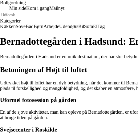
Boligordning
Min side
Kom i gang
Mailnyt
Kategorier
Køkken
Sove
Bad
Børn
Arbejde
Udendørs
Bil
Sofa
El
Tag
Bernadottegården i Hadsund: En 
Bernadottegården i Hadsund er en unik destination, der har stor betyd
Betoningen af Højt til loftet
Udtrykket højt til loftet har en dyb betydning, når det kommer til Ber
plads til forskellighed og mangfoldighed, og det skaber en atmosfære, h
Uformel fotosession på gården
En af de sjove aktiviteter, man kan opleve på Bernadottegården, er ufo
at bruge tiden på gården.
Svejsecenter i Roskilde