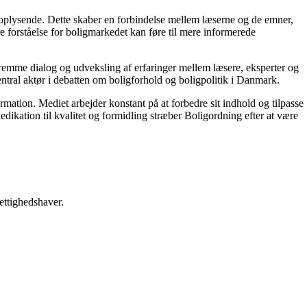
g oplysende. Dette skaber en forbindelse mellem læserne og de emner,
re forståelse for boligmarkedet kan føre til mere informerede
 fremme dialog og udveksling af erfaringer mellem læsere, eksperter og
entral aktør i debatten om boligforhold og boligpolitik i Danmark.
ormation. Mediet arbejder konstant på at forbedre sit indhold og tilpasse
dikation til kvalitet og formidling stræber Boligordning efter at være
ettighedshaver.