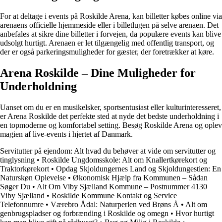
For at deltage i events på Roskilde Arena, kan billetter købes online via
arenaens officielle hjemmeside eller i billetlugen på selve arenaen. Det
anbefales at sikre dine billetter i forvejen, da populære events kan blive
udsolgt hurtigt. Arenaen er let tilgængelig med offentlig transport, og
der er også parkeringsmuligheder for gæster, der foretrækker at køre.
Arena Roskilde – Dine Muligheder for
Underholdning
Uanset om du er en musikelsker, sportsentusiast eller kulturinteresseret,
er Arena Roskilde det perfekte sted at nyde det bedste underholdning i
en topmoderne og komfortabel setting. Besøg Roskilde Arena og oplev
magien af live-events i hjertet af Danmark.
Servitutter på ejendom: Alt hvad du behøver at vide om servitutter og
tinglysning
•
Roskilde Ungdomsskole: Alt om Knallertkørekort og
Traktorkørekort
•
Opdag Skjoldungernes Land og Skjoldungestien: En
Naturskøn Oplevelse
•
Økonomisk Hjælp fra Kommunen – Sådan
Søger Du
•
Alt Om Viby Sjælland Kommune – Postnummer 4130
Viby Sjælland
•
Roskilde Kommune Kontakt og Service
Telefonnumre
•
Værebro Ådal: Naturperlen ved Brøns Å
•
Alt om
genbrugspladser og forbrænding i Roskilde og omegn
•
Hvor hurtigt