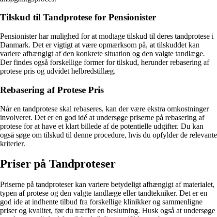
Tilskud til Tandprotese for Pensionister
Pensionister har mulighed for at modtage tilskud til deres tandprotese i
Danmark. Det er vigtigt at være opmærksom på, at tilskuddet kan
variere afhængigt af den konkrete situation og den valgte tandlæge.
Der findes også forskellige former for tilskud, herunder rebasering af
protese pris og udvidet helbredstillæg.
Rebasering af Protese Pris
Når en tandprotese skal rebaseres, kan der være ekstra omkostninger
involveret. Det er en god idé at undersøge priserne på rebasering af
protese for at have et klart billede af de potentielle udgifter. Du kan
også søge om tilskud til denne procedure, hvis du opfylder de relevante
kriterier.
Priser på Tandproteser
Priserne på tandproteser kan variere betydeligt afhængigt af materialet,
typen af protese og den valgte tandlæge eller tandtekniker. Det er en
god ide at indhente tilbud fra forskellige klinikker og sammenligne
priser og kvalitet, før du træffer en beslutning. Husk også at undersøge