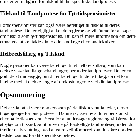
om der er mulighed for tilskud til din specifikke tandprotese.
Tilskud til Tandprotese for Førtidspensionister
Førtidspensionister kan også være berettiget til tilskud til deres
tandprotese. Det er vigtigt at kende reglerne og vilkårene for at søge
om tilskud som førtidspensionist. Du kan få mere information om dette
emne ved at kontakte din lokale tandlæge eller tandtekniker.
Helbredstillæg og Tilskud
Nogle personer kan være berettiget til et helbredstillæg, som kan
dække visse tandlægebehandlinger, herunder tandproteser. Det er en
god ide at undersøge, om du er berettiget til dette tillæg, da det kan
hjælpe med at dække nogle af omkostningerne ved din tandprotese.
Opsummering
Det er vigtigt at være opmærksom på de tilskudsmuligheder, der er
tilgængelige for tandproteser i Danmark, især hvis du er pensionist
eller på førtidspension. Sørg for at undersøge reglerne og vilkårene for
at søge om tilskud, samt priserne på forskellige tandproteser, inden du
træffer en beslutning. Ved at være velinformeret kan du sikre dig den
bedste løsning for dit specifikke behov.