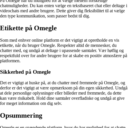
På Omegle har du mulighed for at vælge mellem forskellige
chatmuligheder. Du kan enten vælge en tekstbaseret chat eller deltage i
videochats med andre brugere. Dette giver dig fleksibilitet til at vælge
den type kommunikation, som passer bedst til dig.
Etikette på Omegle
Som med enhver online platform er det vigtigt at opretholde en vis
etikette, når du bruger Omegle. Respekter altid de mennesker, du
chatter med, og undgå at deltage i upassende samtaler. Vær høflig og
respektfuld over for andre brugere for at skabe en positiv atmosfære på
platformen.
Sikkerhed på Omegle
Det er vigtigt at huske på, at du chatter med fremmede på Omegle, og
derfor er det vigtigt at være opmærksom på din egen sikkerhed. Undgå
at dele personlige oplysninger eller billeder med fremmede, da dette
kan være risikabelt. Hold dine samtaler overfladiske og undgå at give
for meget information om dig selv.
Opsummering
Omegle er en spændende platform, hvor du har mulighed for at chatte