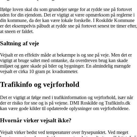
Ifølge loven skal du som grundejer sørge for at rydde sne på fortovet
uden for din ejendom. Det er vigtigt at være opmærksom på reglerne i
din kommune, da der kan være lokale forskelle. I Roskilde Kommune
er det eksempelvis påbudt at rydde sne på fortovet senest tre timer efter,
at sneen er faldet.
Saltning af veje
Vejsalt er en effektiv måde at bekæmpe is og sne på veje. Men det er
vigtigt at bruge saltet med omtanke, da overdreven brug kan skade
miljøet og gøre skade på biler og bygninger. En almindelig mængde
vejsalt er cirka 10 gram pr. kvadratmeter.
Trafikinfo og vejrforhold
Det er vigtigt at følge med i trafikinformation og vejrforhold, især når
der er risiko for sne og is på vejene. DMI Roskilde og Trafikinfo.dk
kan være gode kilder til opdaterede oplysninger om vejrforholdene.
Hvornår virker vejsalt ikke?
Vejsalt virker bedst ved temperaturer over frysepunktet. Ved meget