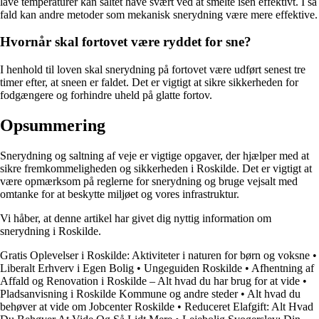
lave temperaturer kan saltet have svært ved at smelte isen effektivt. I så
fald kan andre metoder som mekanisk snerydning være mere effektive.
Hvornår skal fortovet være ryddet for sne?
I henhold til loven skal snerydning på fortovet være udført senest tre
timer efter, at sneen er faldet. Det er vigtigt at sikre sikkerheden for
fodgængere og forhindre uheld på glatte fortov.
Opsummering
Snerydning og saltning af veje er vigtige opgaver, der hjælper med at
sikre fremkommeligheden og sikkerheden i Roskilde. Det er vigtigt at
være opmærksom på reglerne for snerydning og bruge vejsalt med
omtanke for at beskytte miljøet og vores infrastruktur.
Vi håber, at denne artikel har givet dig nyttig information om
snerydning i Roskilde.
Gratis Oplevelser i Roskilde: Aktiviteter i naturen for børn og voksne
•
Liberalt Erhverv i Egen Bolig
•
Ungeguiden Roskilde
•
Afhentning af
Affald og Renovation i Roskilde – Alt hvad du har brug for at vide
•
Pladsanvisning i Roskilde Kommune og andre steder
•
Alt hvad du
behøver at vide om Jobcenter Roskilde
•
Reduceret Elafgift: Alt Hvad