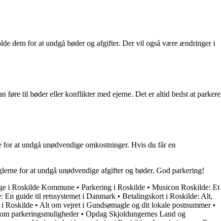
lde dem for at undgå bøder og afgifter. Der vil også være ændringer i
 føre til bøder eller konflikter med ejerne. Det er altid bedst at parkere
rne for at undgå unødvendige omkostninger. Hvis du får en
lerne for at undgå unødvendige afgifter og bøder. God parkering!
dage i Roskilde Kommune
•
Parkering i Roskilde
•
Musicon Roskilde: Et
n guide til retssystemet i Danmark
•
Betalingskort i Roskilde: Alt,
i Roskilde
•
Alt om vejret i Gundsømagle og dit lokale postnummer
•
e om parkeringsmuligheder
•
Opdag Skjoldungernes Land og