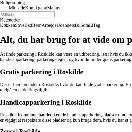
Boligordning
Min side
Kom i gang
Mailnyt
Kategorier
Køkken
Sove
Bad
Børn
Arbejde
Udendørs
Bil
Sofa
El
Tag
Alt, du har brug for at vide om
At finde parkering i Roskilde kan være en udfordring, især hvis du ik
handicapparkering, parkeringsregler, og hvor du finder gratis parkering
Gratis parkering i Roskilde
Der er flere områder i Roskilde, hvor du kan finde gratis parkering. En
undgå en parkeringsafgift.
Handicapparkering i Roskilde
Roskilde Kommune har dedikerede handicapparkeringspladser rundt om i b
er vigtigt at respektere disse pladser og kun bruge dem, hvis du har et 
Zoner i Roskilde