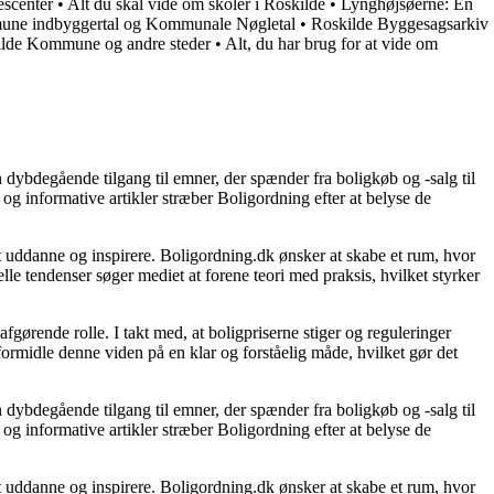
escenter
•
Alt du skal vide om skoler i Roskilde
•
Lynghøjsøerne: En
ne indbyggertal og Kommunale Nøgletal
•
Roskilde Byggesagsarkiv
kilde Kommune og andre steder
•
Alt, du har brug for at vide om
 dybdegående tilgang til emner, der spænder fra boligkøb og -salg til
og informative artikler stræber Boligordning efter at belyse de
 at uddanne og inspirere. Boligordning.dk ønsker at skabe et rum, hvor
le tendenser søger mediet at forene teori med praksis, hvilket styrker
gørende rolle. I takt med, at boligpriserne stiger og reguleringer
 formidle denne viden på en klar og forståelig måde, hvilket gør det
 dybdegående tilgang til emner, der spænder fra boligkøb og -salg til
og informative artikler stræber Boligordning efter at belyse de
 at uddanne og inspirere. Boligordning.dk ønsker at skabe et rum, hvor