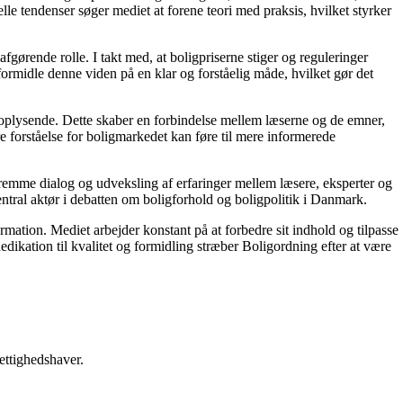
le tendenser søger mediet at forene teori med praksis, hvilket styrker
gørende rolle. I takt med, at boligpriserne stiger og reguleringer
 formidle denne viden på en klar og forståelig måde, hvilket gør det
g oplysende. Dette skaber en forbindelse mellem læserne og de emner,
re forståelse for boligmarkedet kan føre til mere informerede
 fremme dialog og udveksling af erfaringer mellem læsere, eksperter og
entral aktør i debatten om boligforhold og boligpolitik i Danmark.
ormation. Mediet arbejder konstant på at forbedre sit indhold og tilpasse
dikation til kvalitet og formidling stræber Boligordning efter at være
ettighedshaver.