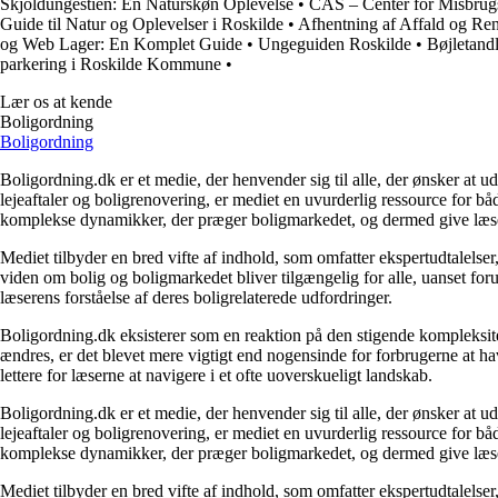
Skjoldungestien: En Naturskøn Oplevelse
•
CAS – Center for Misbrug
Guide til Natur og Oplevelser i Roskilde
•
Afhentning af Affald og Reno
og Web Lager: En Komplet Guide
•
Ungeguiden Roskilde
•
Bøjletand
parkering i Roskilde Kommune
•
Lær os at kende
Boligordning
Boligordning
Boligordning.dk er et medie, der henvender sig til alle, der ønsker at 
lejeaftaler og boligrenovering, er mediet en uvurderlig ressource for b
komplekse dynamikker, der præger boligmarkedet, og dermed give læsern
Mediet tilbyder en bred vifte af indhold, som omfatter ekspertudtalelser
viden om bolig og boligmarkedet bliver tilgængelig for alle, uanset for
læserens forståelse af deres boligrelaterede udfordringer.
Boligordning.dk eksisterer som en reaktion på den stigende kompleksitet
ændres, er det blevet mere vigtigt end nogensinde for forbrugerne at hav
lettere for læserne at navigere i et ofte uoverskueligt landskab.
Boligordning.dk er et medie, der henvender sig til alle, der ønsker at 
lejeaftaler og boligrenovering, er mediet en uvurderlig ressource for b
komplekse dynamikker, der præger boligmarkedet, og dermed give læsern
Mediet tilbyder en bred vifte af indhold, som omfatter ekspertudtalelser