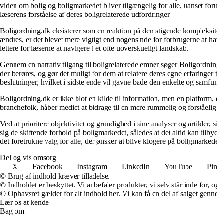
viden om bolig og boligmarkedet bliver tilgængelig for alle, uanset for
læserens forståelse af deres boligrelaterede udfordringer.
Boligordning.dk eksisterer som en reaktion på den stigende kompleksitet
ændres, er det blevet mere vigtigt end nogensinde for forbrugerne at hav
lettere for læserne at navigere i et ofte uoverskueligt landskab.
Gennem en narrativ tilgang til boligrelaterede emner søger Boligordning
der berøres, og gør det muligt for dem at relatere deres egne erfaringer
beslutninger, hvilket i sidste ende vil gavne både den enkelte og samf
Boligordning.dk er ikke blot en kilde til information, men en platform
branchefolk, håber mediet at bidrage til en mere rummelig og forståelig
Ved at prioritere objektivitet og grundighed i sine analyser og artikler,
sig de skiftende forhold på boligmarkedet, således at det altid kan tilb
det foretrukne valg for alle, der ønsker at blive klogere på boligmarke
Del og vis omsorg
X
Facebook
Instagram
LinkedIn
YouTube
Pin
© Brug af indhold kræver tilladelse.
© Indholdet er beskyttet. Vi anbefaler produkter, vi selv står inde for
© Ophavsret gælder for alt indhold her. Vi kan få en del af salget genne
Lær os at kende
Bag om