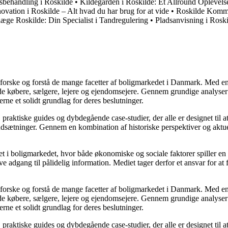
sbehandling i Roskilde
•
Kildegården i Roskilde: Et Allround Oplevels
vation i Roskilde – Alt hvad du har brug for at vide
•
Roskilde Kommu
læge Roskilde: Din Specialist i Tandregulering
•
Pladsanvisning i Ros
udforske og forstå de mange facetter af boligmarkedet i Danmark. Med en
åde købere, sælgere, lejere og ejendomsejere. Gennem grundige analyser 
e et solidt grundlag for deres beslutninger.
, praktiske guides og dybdegående case-studier, der alle er designet til
udsætninger. Gennem en kombination af historiske perspektiver og aktuel
 i boligmarkedet, hvor både økonomiske og sociale faktorer spiller en af
e adgang til pålidelig information. Mediet tager derfor et ansvar for at
udforske og forstå de mange facetter af boligmarkedet i Danmark. Med en
åde købere, sælgere, lejere og ejendomsejere. Gennem grundige analyser 
e et solidt grundlag for deres beslutninger.
, praktiske guides og dybdegående case-studier, der alle er designet til