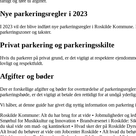
farligt og føre til afgifter.
Nye parkeringsregler i 2023
I 2023 vil der blive indført nye parkeringsregler i Roskilde Kommune. 
parkeringszoner og takster.
Privat parkering og parkeringsskilte
Hvis du parkerer på privat grund, er det vigtigt at respektere ejendommen
lovligt og respektfuldt.
Afgifter og bøder
Der er forskellige afgifter og bøder for overtrædelse af parkeringsreg
parkeringsbøde, er det vigtigt at betale den rettidigt for at undgå yderli
Vi håber, at denne guide har givet dig nyttig information om parkerin
Roskilde Kommune: Alt du har brug for at vide
•
Jobmuligheder og led
Smørhul for Musikkultur og Innovation
•
Brandvæsenet i Roskilde: Si
du skal vide om mad- og kantinekort
•
Hvad sker der på Roskilde Dyrs
Alt hvad du behøver at vide om Jobcenter Roskilde
•
Alt hvad du behøv