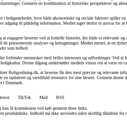
udsætninger. Gennem en kombination af historiske perspektiver og aktuel
 i boligmarkedet, hvor både økonomiske og sociale faktorer spiller en af
e adgang til pålidelig information. Mediet tager derfor et ansvar for at
 at engagere læserne ved at fortælle historier, der både er relevante o
 til de præsenterede analyser og betragtninger. Mediet mener, at en dybe
undet som helhed.
, der forbinder mennesker med fælles interesser og udfordringer. Ved at
 boligkultur. Denne tilgang understøtter mediets vision om at være en c
 sikrer Boligordning.dk, at læserne får den mest præcise og relevante inf
yde en opdateret og værdifuld ressource for sine læsere. Gennem denne de
det i Danmark.
terest
TikTok
Mail
RSS
, og kan få kommission ved køb gennem disse links.
m produktlinks. Indhold må ikke anvendes uden skriftlig tilladelse fra r