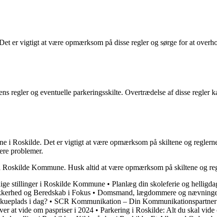
Det er vigtigt at være opmærksom på disse regler og sørge for at overho
s regler og eventuelle parkeringsskilte. Overtrædelse af disse regler kan
lerne i Roskilde. Det er vigtigt at være opmærksom på skiltene og regle
gere problemer.
g i Roskilde Kommune. Husk altid at være opmærksom på skiltene og reg
ige stillinger i Roskilde Kommune
•
Planlæg din skoleferie og hellig
kkerhed og Beredskab i Fokus
•
Domsmand, lægdommere og nævninge: E
kueplads i dag?
•
SCR Kommunikation – Din Kommunikationspartner 
er at vide om paspriser i 2024
•
Parkering i Roskilde: Alt du skal vid