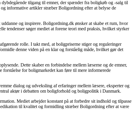
 dybdegående tilgang til emner, der spænder fra boligkøb og -salg til
og informative artikler stræber Boligordning efter at belyse de
 at uddanne og inspirere. Boligordning.dk ønsker at skabe et rum, hvor
le tendenser søger mediet at forene teori med praksis, hvilket styrker
gørende rolle. I takt med, at boligpriserne stiger og reguleringer
 formidle denne viden på en klar og forståelig måde, hvilket gør det
g oplysende. Dette skaber en forbindelse mellem læserne og de emner,
re forståelse for boligmarkedet kan føre til mere informerede
 fremme dialog og udveksling af erfaringer mellem læsere, eksperter og
entral aktør i debatten om boligforhold og boligpolitik i Danmark.
ormation. Mediet arbejder konstant på at forbedre sit indhold og tilpasse
dikation til kvalitet og formidling stræber Boligordning efter at være