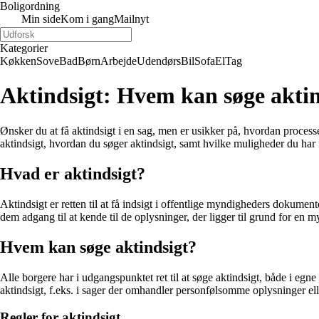
Boligordning
Min side
Kom i gang
Mailnyt
Kategorier
Køkken
Sove
Bad
Børn
Arbejde
Udendørs
Bil
Sofa
El
Tag
Aktindsigt: Hvem kan søge aktin
Ønsker du at få aktindsigt i en sag, men er usikker på, hvordan process
aktindsigt, hvordan du søger aktindsigt, samt hvilke muligheder du har
Hvad er aktindsigt?
Aktindsigt er retten til at få indsigt i offentlige myndigheders dokume
dem adgang til at kende til de oplysninger, der ligger til grund for en 
Hvem kan søge aktindsigt?
Alle borgere har i udgangspunktet ret til at søge aktindsigt, både i egn
aktindsigt, f.eks. i sager der omhandler personfølsomme oplysninger el
Regler for aktindsigt