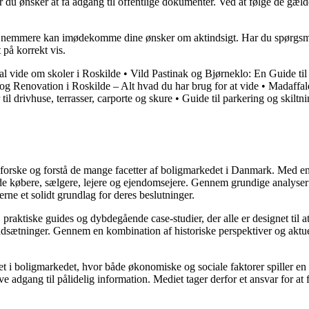
når du ønsker at få adgang til offentlige dokumenter. Ved at følge de g
 nemmere kan imødekomme dine ønsker om aktindsigt. Har du spørgsmål 
 på korrekt vis.
al vide om skoler i Roskilde
•
Vild Pastinak og Bjørneklo: En Guide til
og Renovation i Roskilde – Alt hvad du har brug for at vide
•
Madaffal
til drivhuse, terrasser, carporte og skure
•
Guide til parkering og skiltni
udforske og forstå de mange facetter af boligmarkedet i Danmark. Med en
åde købere, sælgere, lejere og ejendomsejere. Gennem grundige analyser 
e et solidt grundlag for deres beslutninger.
, praktiske guides og dybdegående case-studier, der alle er designet til
udsætninger. Gennem en kombination af historiske perspektiver og aktuel
 i boligmarkedet, hvor både økonomiske og sociale faktorer spiller en af
e adgang til pålidelig information. Mediet tager derfor et ansvar for at