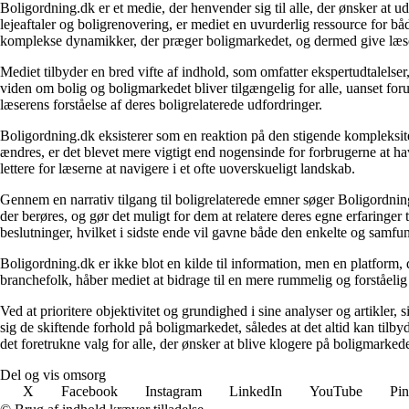
Boligordning.dk er et medie, der henvender sig til alle, der ønsker at 
lejeaftaler og boligrenovering, er mediet en uvurderlig ressource for b
komplekse dynamikker, der præger boligmarkedet, og dermed give læsern
Mediet tilbyder en bred vifte af indhold, som omfatter ekspertudtalelser
viden om bolig og boligmarkedet bliver tilgængelig for alle, uanset for
læserens forståelse af deres boligrelaterede udfordringer.
Boligordning.dk eksisterer som en reaktion på den stigende kompleksitet
ændres, er det blevet mere vigtigt end nogensinde for forbrugerne at hav
lettere for læserne at navigere i et ofte uoverskueligt landskab.
Gennem en narrativ tilgang til boligrelaterede emner søger Boligordning
der berøres, og gør det muligt for dem at relatere deres egne erfaringer
beslutninger, hvilket i sidste ende vil gavne både den enkelte og samf
Boligordning.dk er ikke blot en kilde til information, men en platform
branchefolk, håber mediet at bidrage til en mere rummelig og forståelig
Ved at prioritere objektivitet og grundighed i sine analyser og artikler,
sig de skiftende forhold på boligmarkedet, således at det altid kan tilb
det foretrukne valg for alle, der ønsker at blive klogere på boligmarke
Del og vis omsorg
X
Facebook
Instagram
LinkedIn
YouTube
Pin