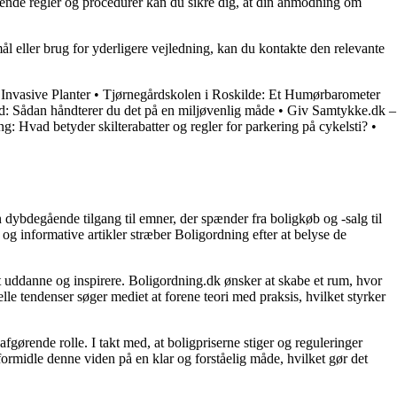
ældende regler og procedurer kan du sikre dig, at din anmodning om
eller brug for yderligere vejledning, kan du kontakte den relevante
 Invasive Planter
•
Tjørnegårdskolen i Roskilde: Et Humørbarometer
d: Sådan håndterer du det på en miljøvenlig måde
•
Giv Samtykke.dk –
ng: Hvad betyder skilterabatter og regler for parkering på cykelsti?
•
 dybdegående tilgang til emner, der spænder fra boligkøb og -salg til
og informative artikler stræber Boligordning efter at belyse de
 at uddanne og inspirere. Boligordning.dk ønsker at skabe et rum, hvor
le tendenser søger mediet at forene teori med praksis, hvilket styrker
gørende rolle. I takt med, at boligpriserne stiger og reguleringer
 formidle denne viden på en klar og forståelig måde, hvilket gør det