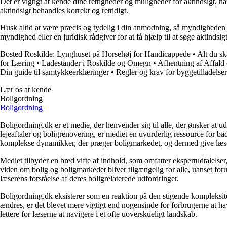
Det er vigtigt at kende dine rettigheder og muligheder for aktindsigt, 
aktindsigt behandles korrekt og rettidigt.
Husk altid at være præcis og tydelig i din anmodning, så myndigheden
myndighed eller en juridisk rådgiver for at få hjælp til at søge aktindsigt
Bosted Roskilde: Lynghuset på Horsehøj for Handicappede
•
Alt du sk
for Læring
•
Ladestander i Roskilde og Omegn
•
Afhentning af Affald 
Din guide til samtykkeerklæringer
•
Regler og krav for byggetilladelser 
Lær os at kende
Boligordning
Boligordning
Boligordning.dk er et medie, der henvender sig til alle, der ønsker at 
lejeaftaler og boligrenovering, er mediet en uvurderlig ressource for b
komplekse dynamikker, der præger boligmarkedet, og dermed give læsern
Mediet tilbyder en bred vifte af indhold, som omfatter ekspertudtalelser
viden om bolig og boligmarkedet bliver tilgængelig for alle, uanset for
læserens forståelse af deres boligrelaterede udfordringer.
Boligordning.dk eksisterer som en reaktion på den stigende kompleksitet
ændres, er det blevet mere vigtigt end nogensinde for forbrugerne at hav
lettere for læserne at navigere i et ofte uoverskueligt landskab.