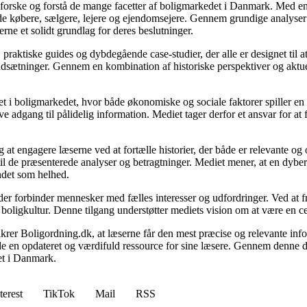
udforske og forstå de mange facetter af boligmarkedet i Danmark. Med en
åde købere, sælgere, lejere og ejendomsejere. Gennem grundige analyser 
e et solidt grundlag for deres beslutninger.
, praktiske guides og dybdegående case-studier, der alle er designet til
udsætninger. Gennem en kombination af historiske perspektiver og aktuel
 i boligmarkedet, hvor både økonomiske og sociale faktorer spiller en af
e adgang til pålidelig information. Mediet tager derfor et ansvar for at
 at engagere læserne ved at fortælle historier, der både er relevante o
 til de præsenterede analyser og betragtninger. Mediet mener, at en dybe
undet som helhed.
, der forbinder mennesker med fælles interesser og udfordringer. Ved at
 boligkultur. Denne tilgang understøtter mediets vision om at være en c
 sikrer Boligordning.dk, at læserne får den mest præcise og relevante inf
yde en opdateret og værdifuld ressource for sine læsere. Gennem denne de
det i Danmark.
terest
TikTok
Mail
RSS