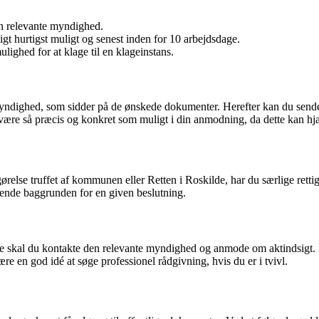
den relevante myndighed.
t hurtigst muligt og senest inden for 10 arbejdsdage.
ighed for at klage til en klageinstans.
te myndighed, som sidder på de ønskede dokumenter. Herefter kan du send
 at være så præcis og konkret som muligt i din anmodning, da dette kan 
gørelse truffet af kommunen eller Retten i Roskilde, har du særlige retti
 kende baggrunden for en given beslutning.
lde skal du kontakte den relevante myndighed og anmode om aktindsigt. 
være en god idé at søge professionel rådgivning, hvis du er i tvivl.