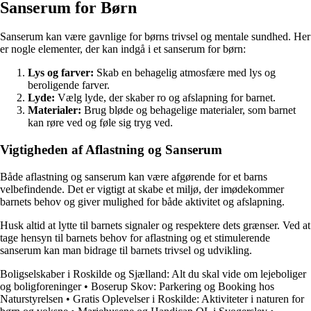
Sanserum for Børn
Sanserum kan være gavnlige for børns trivsel og mentale sundhed. Her
er nogle elementer, der kan indgå i et sanserum for børn:
Lys og farver:
Skab en behagelig atmosfære med lys og
beroligende farver.
Lyde:
Vælg lyde, der skaber ro og afslapning for barnet.
Materialer:
Brug bløde og behagelige materialer, som barnet
kan røre ved og føle sig tryg ved.
Vigtigheden af Aflastning og Sanserum
Både aflastning og sanserum kan være afgørende for et barns
velbefindende. Det er vigtigt at skabe et miljø, der imødekommer
barnets behov og giver mulighed for både aktivitet og afslapning.
Husk altid at lytte til barnets signaler og respektere dets grænser. Ved at
tage hensyn til barnets behov for aflastning og et stimulerende
sanserum kan man bidrage til barnets trivsel og udvikling.
Boligselskaber i Roskilde og Sjælland: Alt du skal vide om lejeboliger
og boligforeninger
•
Boserup Skov: Parkering og Booking hos
Naturstyrelsen
•
Gratis Oplevelser i Roskilde: Aktiviteter i naturen for