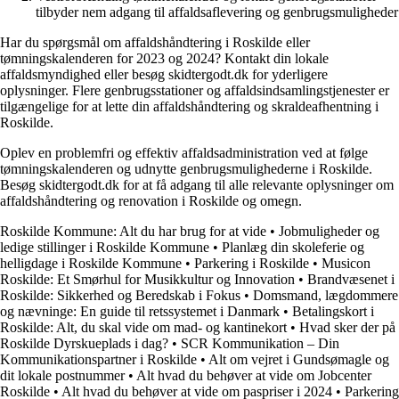
tilbyder nem adgang til affaldsaflevering og genbrugsmuligheder
Har du spørgsmål om affaldshåndtering i Roskilde eller
tømningskalenderen for 2023 og 2024? Kontakt din lokale
affaldsmyndighed eller besøg skidtergodt.dk for yderligere
oplysninger. Flere genbrugsstationer og affaldsindsamlingstjenester er
tilgængelige for at lette din affaldshåndtering og skraldeafhentning i
Roskilde.
Oplev en problemfri og effektiv affaldsadministration ved at følge
tømningskalenderen og udnytte genbrugsmulighederne i Roskilde.
Besøg skidtergodt.dk for at få adgang til alle relevante oplysninger om
affaldshåndtering og renovation i Roskilde og omegn.
Roskilde Kommune: Alt du har brug for at vide
•
Jobmuligheder og
ledige stillinger i Roskilde Kommune
•
Planlæg din skoleferie og
helligdage i Roskilde Kommune
•
Parkering i Roskilde
•
Musicon
Roskilde: Et Smørhul for Musikkultur og Innovation
•
Brandvæsenet i
Roskilde: Sikkerhed og Beredskab i Fokus
•
Domsmand, lægdommere
og nævninge: En guide til retssystemet i Danmark
•
Betalingskort i
Roskilde: Alt, du skal vide om mad- og kantinekort
•
Hvad sker der på
Roskilde Dyrskueplads i dag?
•
SCR Kommunikation – Din
Kommunikationspartner i Roskilde
•
Alt om vejret i Gundsømagle og
dit lokale postnummer
•
Alt hvad du behøver at vide om Jobcenter
Roskilde
•
Alt hvad du behøver at vide om paspriser i 2024
•
Parkering