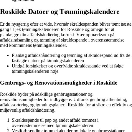
Roskilde Datoer og Tømningskalendere
Er du nysgerrig efter at vide, hvornår skraldespanden bliver tømt næste
gang? Tjek tømningskalenderen for Roskilde og omegn for at
planlægge din affaldshåndtering korrekt. Vær opmærksom på
affaldsindsamling og tømning af skraldespande i overensstemmelse
med kommunens tømningskalender.
Planlæg affaldshåndtering og tømning af skraldespand ud fra de
fastlagte datoer på tømningskalenderen
Undgå forsinkelser og overfyldte skraldespande ved at følge
tømningskalenderen nøje
Genbrugs- og Renovationsmuligheder i Roskilde
Roskilde byder på adskillige genbrugsstationer og
renovationsmuligheder for indbyggere. Udforsk genbrug afhentning,
affaldssortering og tømningsplaner i Roskilde for at sikre en effektiv og
miljøvenlig affaldshåndtering.
Skraldespande til pap og andet affald tømmes i
overensstemmelse med tømningskalenderen
Vestforbrænding tømmekalender og lokale genbrugsstationer