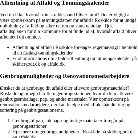
Afhentning af Affald og Tømningskalender
Ved du ikke, hvornår din skraldespand bliver tømt? Det er vigtigt at
være opmærksom på tømningsdatoer for affald i Roskilde for at undgå
ophobning af affald og sikre en ren og sund nabolag. Tjek
affaldsplanen for din kommune for at finde ud af, hvornår affald bliver
afhentet i dit område.
Afhentning af affald i Roskilde foretages regelmæssigt i henhold
til en fastlagt tømningskalender
Find informations om affaldsafhentning og tømningskalender på
skidtergodt.dk og affald.dk
Genbrugsmuligheder og Renovationsmedarbejdere
Ønsker du at genbruge dit affald eller aflevere genbrugsmaterialer?
Roskilde og omegn har flere genbrugsstationer, hvor du kan aflevere
genbrugsemballage, pap, og andre materialer. Vær opmærksom på
renovationsmedarbejdere, der kan hjælpe med affaldshåndtering og
sortering på genbrugsstationerne.
Genbrug af pap, julepapir og øvrige materialer foregår på
genbrugsstationer
Hør mere om genbrugsmuligheder i Roskilde på skidtergodt.dk
og affald.dk